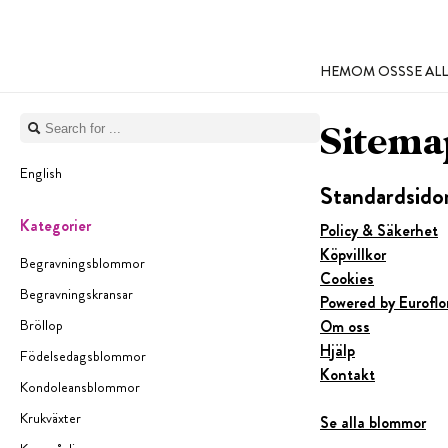
HEM
OM OSS
SE A
Sitema
English
Standardsido
Kategorier
Policy & Säkerhet
Köpvillkor
Begravningsblommor
Cookies
Begravningskransar
Powered by Euroflor
Bröllop
Om oss
Hjälp
Födelsedagsblommor
Kontakt
Kondoleansblommor
Krukväxter
Se alla blommor