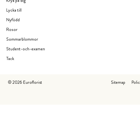
Krya på dig
Lycka till
Nyfödd
Rosor
Sommarblommor
Student-och-examen
Tack
©
2026
Euroflorist
Sitemap
Poli