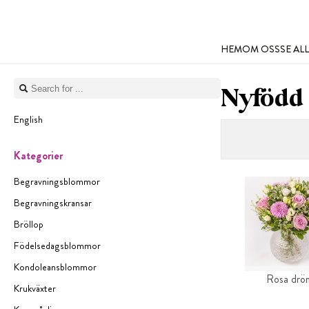
HEM
OM OSS
SE A
Nyfödd
English
Kategorier
Begravningsblommor
Begravningskransar
Bröllop
Födelsedagsblommor
Kondoleansblommor
Rosa drö
Krukväxter