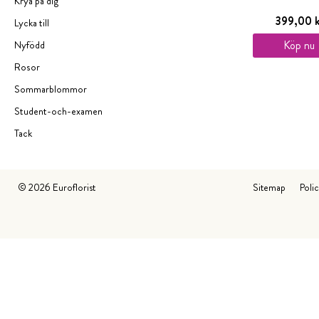
Krya på dig
399,00 k
Lycka till
Köp nu
Nyfödd
Rosor
Sommarblommor
Student-och-examen
Tack
©
2026
Euroflorist
Sitemap
Poli