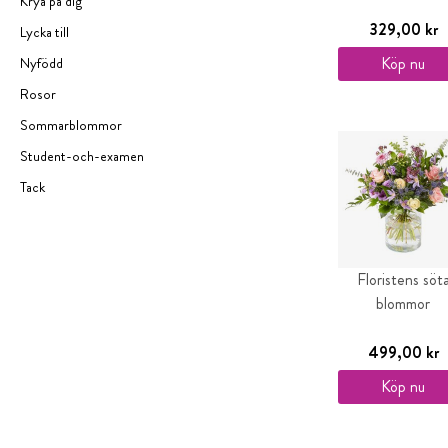
Krya på dig
329,00 kr
Lycka till
Köp nu
Nyfödd
Rosor
Sommarblommor
Student-och-examen
Tack
Floristens söt
blommor
499,00 kr
Köp nu