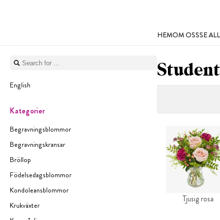
HEM
OM OSS
SE A
Studen
English
Kategorier
Begravningsblommor
Begravningskransar
Bröllop
Födelsedagsblommor
Kondoleansblommor
Tjusig rosa
Krukväxter