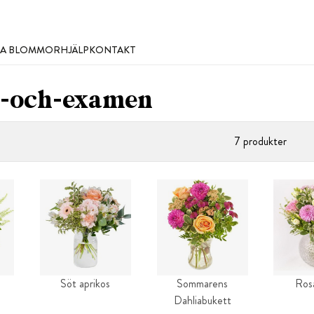
LLA BLOMMOR
HJÄLP
KONTAKT
t-och-examen
7 produkter
Söt aprikos
Sommarens
Ros
Dahliabukett