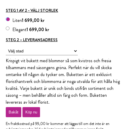
STEG 1 AV 2 - VÄLJ STORLEK
Liten
1 699,00 kr
Elegant
1 699,00 kr
STEG 2 – LEVERANSADRESS
Krispigt vit bukett med blommor så som kvistros och fresia
tillsammans med säsongens gröna. Perfekt när du vill skicka
omtanke till någon du tycker om. Buketten är ett exklusivt
floristhantverk och blommorna är noga utvalda för att hålla hög
kvalité. Varje bukett är unik och binds utifrån sortiment och
säsong – men behåller alltid sin färg och form. Buketten
levereras av lokal florist.
Bakåt
Köp nu
En fraktkostnad på 99,00 kr kommer att läggas till om det inte är en