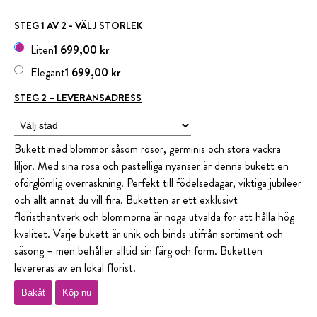
STEG 1 AV 2 - VÄLJ STORLEK
Liten
1 699,00 kr
Elegant
1 699,00 kr
STEG 2 – LEVERANSADRESS
Bukett med blommor såsom rosor, germinis och stora vackra
liljor. Med sina rosa och pastelliga nyanser är denna bukett en
oförglömlig överraskning. Perfekt till födelsedagar, viktiga jubileer
och allt annat du vill fira. Buketten är ett exklusivt
floristhantverk och blommorna är noga utvalda för att hålla hög
kvalitet. Varje bukett är unik och binds utifrån sortiment och
säsong – men behåller alltid sin färg och form. Buketten
levereras av en lokal florist.
Bakåt
Köp nu